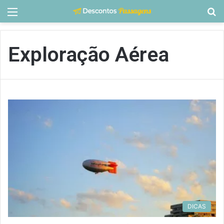
Menu
P
p
Exploração Aérea
DICAS