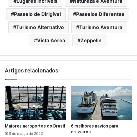
Lugares Incríveis
Natureza e Aventura
Passeio de Dirigível
Passeios Diferentes
Turismo Alternativo
Turismo Aventura
Vista Aérea
Zeppelin
Artigos relacionados
Maiores aeroportos do Brasil
6 melhores navios para
cruzeiros
8 de março de 2023