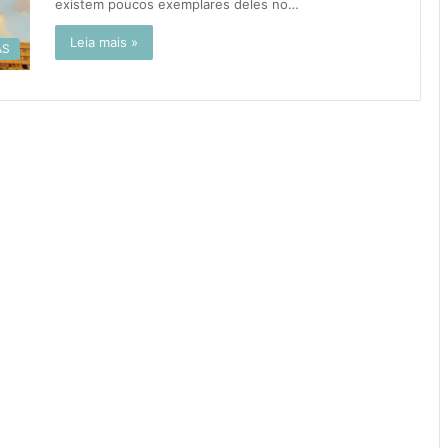
existem poucos exemplares deles no…
Leia mais »
AS