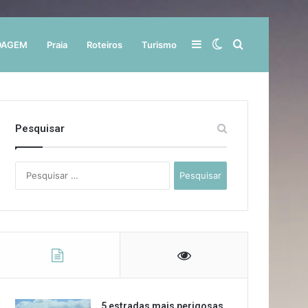
Barra
Switch
Procurar
DAGEM
Praia
Roteiros
Turismo
Lateral
skin
por
Pesquisar
Pesquisar
por:
5 estradas mais perigosas