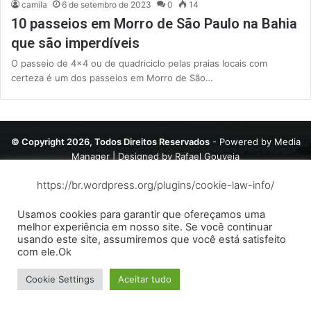
camila
6 de setembro de 2023
0
14
10 passeios em Morro de São Paulo na Bahia
que são imperdíveis
O passeio de 4×4 ou de quadriciclo pelas praias locais com
certeza é um dos passeios em Morro de São…
© Copyright 2026, Todos Direitos Reservados
- Powered by
Media
Manager
| Designed by
Rafael Gouveia
Contato
Política de privacidade
Sobre
Termos de Uso
https://br.wordpress.org/plugins/cookie-law-info/
Usamos cookies para garantir que ofereçamos uma
melhor experiência em nosso site. Se você continuar
usando este site, assumiremos que você está satisfeito
com ele.Ok
Cookie Settings
Aceitar tudo