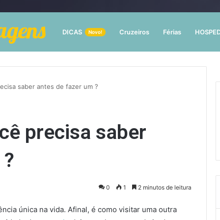
DICAS
Cruzeiros
Férias
HOSPE
Novo!
recisa saber antes de fazer um ?
ocê precisa saber
 ?
0
1
2 minutos de leitura
cia única na vida. Afinal, é como visitar uma outra