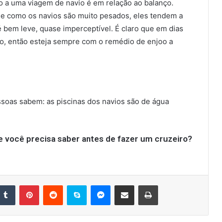
o a uma viagem de navio é em relação ao balanço.
que como os navios são muito pesados, eles tendem a
 é bem leve, quase imperceptível. É claro que em dias
o, então esteja sempre com o remédio de enjoo a
ssoas sabem: as piscinas dos navios são de água
ue você precisa saber antes de fazer um cruzeiro?
nkedin
Tumblr
Pinterest
Reddit
Skype
Messenger
Compartilhar via e-mail
Imprimir