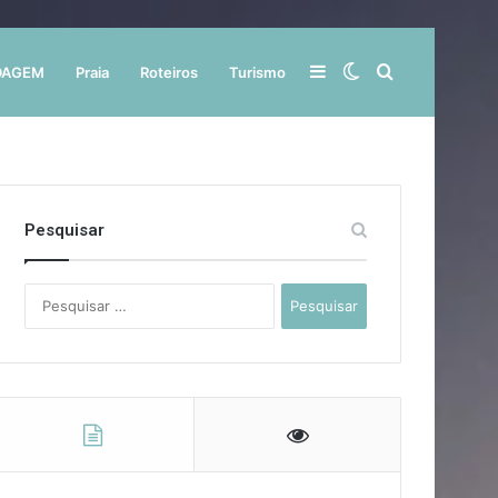
Barra
Switch
Procurar
DAGEM
Praia
Roteiros
Turismo
Lateral
skin
por
Pesquisar
Pesquisar
por: