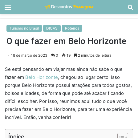
Menu
P
p
Turismo no Brasil
DICAS
Roteiros
O que fazer em Belo Horizonte
18 de março de 2023
0
19
2 minutos de leitura
Se está pensando em viajar mas ainda não sabe o que
fazer em
Belo Horizonte
, chegou ao lugar certo! Isso
porque Belo Horizonte possui atrações para todos gostos,
bolsos e idades, de forma que pode até acabar ficando
difícil escolher. Por isso, reunimos aqui tudo o que você
precisa fazer em Belo Horizonte, para ter uma experiência
incrível. Então, venha conferir!
Índice