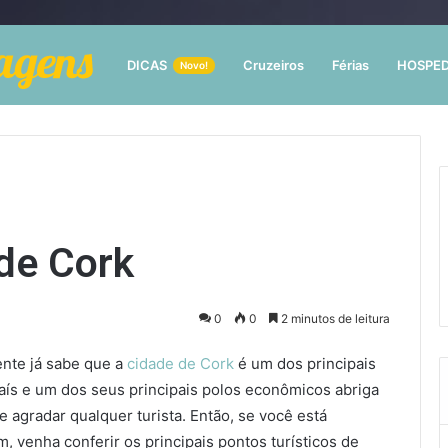
DICAS
Cruzeiros
Férias
HOSPE
Novo!
 de Cork
0
0
2 minutos de leitura
nte já sabe que a
cidade de Cork
é um dos principais
 país e um dos seus principais polos econômicos abriga
 agradar qualquer turista. Então, se você está
, venha conferir os principais pontos turísticos de