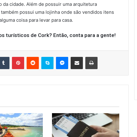
ro da cidade. Além de possuir uma arquitetura
al também possui uma lojinha onde são vendidos itens
alguma coisa para levar para casa.
tos turísticos de Cork? Então, conta para a gente!
nkedin
Tumblr
Pinterest
Reddit
Skype
Messenger
Compartilhar via e-mail
Imprimir