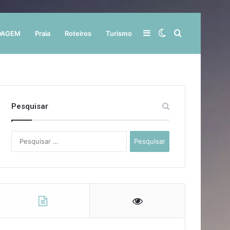
Barra
Switch
Procurar
DAGEM
Praia
Roteiros
Turismo
Lateral
skin
por
Pesquisar
Pesquisar
por: