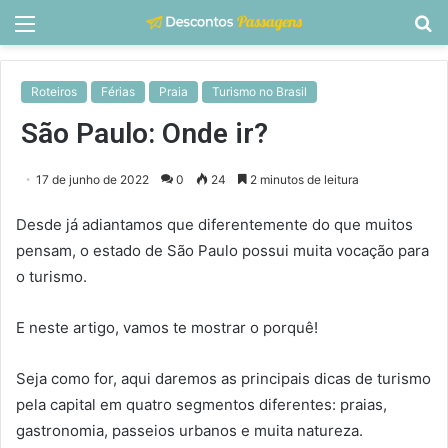
Menu
P
p
Roteiros
Férias
Praia
Turismo no Brasil
São Paulo: Onde ir?
17 de junho de 2022
0
24
2 minutos de leitura
Desde já adiantamos que diferentemente do que muitos
pensam, o estado de São Paulo possui muita vocação para
o turismo.
E neste artigo, vamos te mostrar o porquê!
Seja como for, aqui daremos as principais dicas de turismo
pela capital em quatro segmentos diferentes: praias,
gastronomia, passeios urbanos e muita natureza.