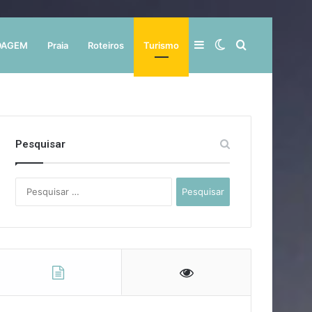
Barra
Switch
Procurar
DAGEM
Praia
Roteiros
Turismo
Lateral
skin
por
Pesquisar
Pesquisar
por: