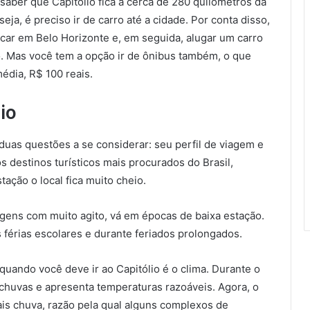
saber que Capitólio fica a cerca de 280 quilômetros da
eja, é preciso ir de carro até a cidade. Por conta disso,
car em Belo Horizonte e, em seguida, alugar um carro
o. Mas você tem a opção ir de ônibus também, o que
édia, R$ 100 reais.
io
 duas questões a se considerar: seu perfil de viagem e
 destinos turísticos mais procurados do Brasil,
ação o local fica muito cheio.
iagens com muito agito, vá em épocas de baixa estação.
as férias escolares e durante feriados prolongados.
quando você deve ir ao Capitólio é o clima. Durante o
s chuvas e apresenta temperaturas razoáveis. Agora, o
is chuva, razão pela qual alguns complexos de