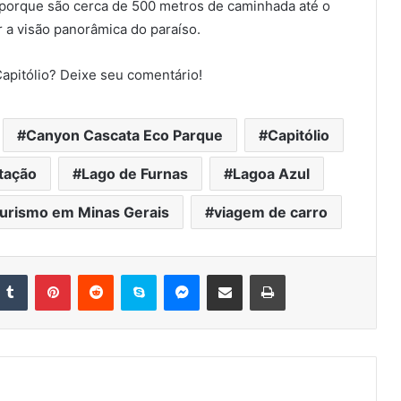
so porque são cerca de 500 metros de caminhada até o
r a visão panorâmica do paraíso.
Capitólio? Deixe seu comentário!
Canyon Cascata Eco Parque
Capitólio
itação
Lago de Furnas
Lagoa Azul
turismo em Minas Gerais
viagem de carro
nkedin
Tumblr
Pinterest
Reddit
Skype
Messenger
Compartilhar via e-mail
Imprimir